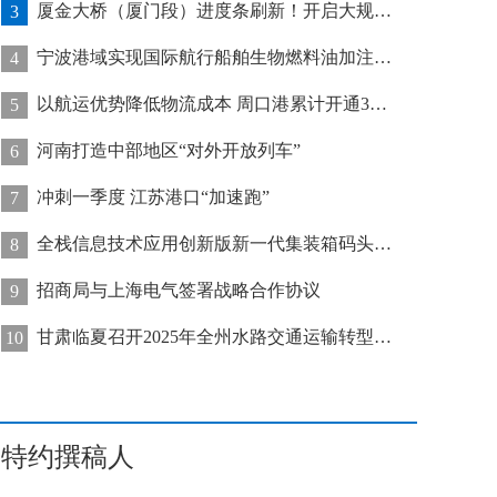
厦金大桥（厦门段）进度条刷新！开启大规模桥梁装配化施工新阶段
3
宁波港域实现国际航行船舶生物燃料油加注“零突破”
4
以航运优势降低物流成本 周口港累计开通32条集装箱航线
5
河南打造中部地区“对外开放列车”
6
冲刺一季度 江苏港口“加速跑”
7
全栈信息技术应用创新版新一代集装箱码头管控系统在天津港上线运行
8
招商局与上海电气签署战略合作协议
9
甘肃临夏召开2025年全州水路交通运输转型发展推进会
10
特约撰稿人