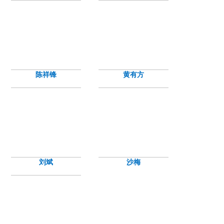
陈祥锋
黄有方
刘斌
沙梅