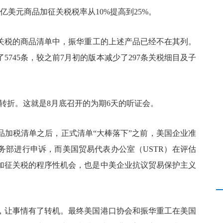
亿美元商品加征关税税率从10%提高到25%。
加征关税的商品清单中，振华重工的上述产品已经不在其列。
745条，较之前7月初的版本减少了297条关税细目及子
的转折。这就是8月底召开的为期6天的听证会。
商品加税清单之后，正式清单“大棒落下”之前，美国企业准
务部进行申诉，而美国贸易代表办公室（USTR）在评估
加征关税的程序性机会，也是中美企业抗议贸易保护主义
说，让事情有了转机。最终美国港口协会和振华重工在美国