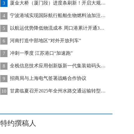
厦金大桥（厦门段）进度条刷新！开启大规模桥梁装配化施工新阶段
3
宁波港域实现国际航行船舶生物燃料油加注“零突破”
4
以航运优势降低物流成本 周口港累计开通32条集装箱航线
5
河南打造中部地区“对外开放列车”
6
冲刺一季度 江苏港口“加速跑”
7
全栈信息技术应用创新版新一代集装箱码头管控系统在天津港上线运行
8
招商局与上海电气签署战略合作协议
9
甘肃临夏召开2025年全州水路交通运输转型发展推进会
10
特约撰稿人