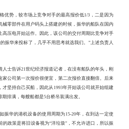
格优势，较市场上竞争对手的最高报价低1/3，二是因为
机械零部件在用户码头上搭建的时候，振华的船队在国内
上高压电开始运作。因此，该公司的交付周期比竞争对手
海的振华来投标了，几乎不用思考就选我们。”上述负责人
情人士告诉21世纪经济报道记者，在没有船队的年头，刚
这家公司第一次报价很便宜，第二次报价直接翻倍。后来
才坚持自己买船，因此从1993年开始该公司就开始组建
排期排满，每艘船都是5台桥吊装满出发。
振华的港机设备的使用周期为15-20年，在到达一定使
前的政策是将旧设备视为“洋垃圾”，不允许进口，所以振