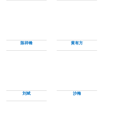
陈祥锋
黄有方
刘斌
沙梅