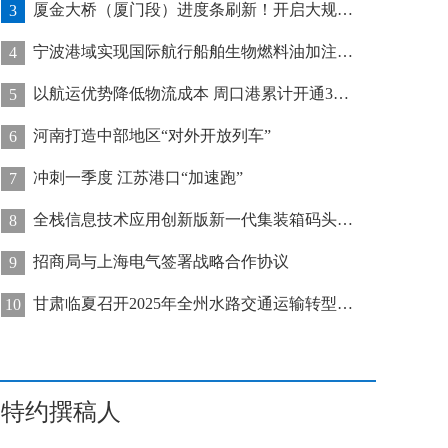
厦金大桥（厦门段）进度条刷新！开启大规模桥梁装配化施工新阶段
3
宁波港域实现国际航行船舶生物燃料油加注“零突破”
4
以航运优势降低物流成本 周口港累计开通32条集装箱航线
5
河南打造中部地区“对外开放列车”
6
冲刺一季度 江苏港口“加速跑”
7
全栈信息技术应用创新版新一代集装箱码头管控系统在天津港上线运行
8
招商局与上海电气签署战略合作协议
9
甘肃临夏召开2025年全州水路交通运输转型发展推进会
10
特约撰稿人