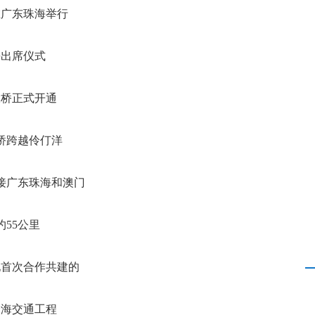
在广东珠海举行
平出席仪式
大桥正式开通
桥跨越伶仃洋
接广东珠海和澳门
约55公里
地首次合作共建的
跨海交通工程