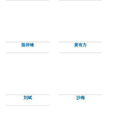
陈祥锋
黄有方
刘斌
沙梅