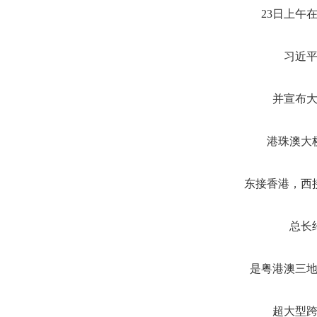
23日上午
习近
并宣布
港珠澳大
东接香港，西
总长
是粤港澳三
超大型