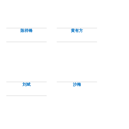
陈祥锋
黄有方
刘斌
沙梅