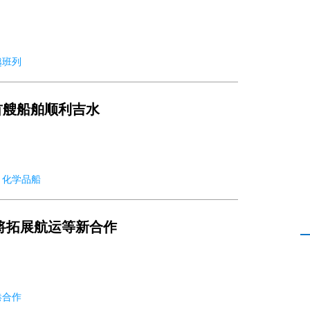
中越班列
首艘船舶顺利吉水
19 化学品船
将拓展航运等新合作
沪港合作