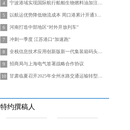
宁波港域实现国际航行船舶生物燃料油加注“零突破”
4
以航运优势降低物流成本 周口港累计开通32条集装箱航线
5
河南打造中部地区“对外开放列车”
6
冲刺一季度 江苏港口“加速跑”
7
全栈信息技术应用创新版新一代集装箱码头管控系统在天津港上线运行
8
招商局与上海电气签署战略合作协议
9
甘肃临夏召开2025年全州水路交通运输转型发展推进会
10
特约撰稿人