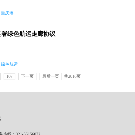
9 重庆港
签署绿色航运走廊协议
18 绿色航运
107
下一页
最后一页
共2016页
运
1-55156072