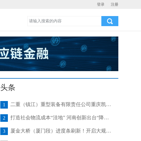
登录
注册
头条
二重（镇江）重型装备有限责任公司重庆凯瑞项目发运助力海上风电产业发展
1
打造社会物流成本“洼地” 河南创新出台“降本16条”
2
厦金大桥（厦门段）进度条刷新！开启大规模桥梁装配化施工新阶段
3