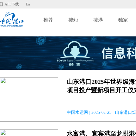
APP下载
En
推荐
搜船
搜港
独家
山东港口2025年世界级
项目投产暨新项目开工仪
中国水运网 | 2025-02-25 山东港口
水富港、宜宾港至龙拱港