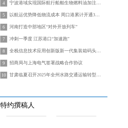
宁波港域实现国际航行船舶生物燃料油加注“零突破”
4
以航运优势降低物流成本 周口港累计开通32条集装箱航线
5
河南打造中部地区“对外开放列车”
6
冲刺一季度 江苏港口“加速跑”
7
全栈信息技术应用创新版新一代集装箱码头管控系统在天津港上线运行
8
招商局与上海电气签署战略合作协议
9
甘肃临夏召开2025年全州水路交通运输转型发展推进会
10
特约撰稿人