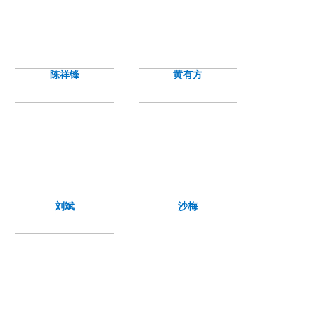
陈祥锋
黄有方
刘斌
沙梅