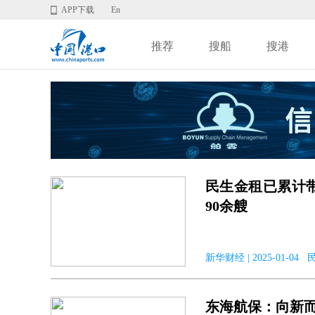
APP下载
En
推荐
搜船
搜港
民生金租已累计
90余艘
新华财经 | 2025-01-04
东海航保：向新而