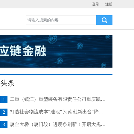
登录
注册
头条
二重（镇江）重型装备有限责任公司重庆凯瑞项目发运助力海上风电产业发展
1
打造社会物流成本“洼地” 河南创新出台“降本16条”
2
厦金大桥（厦门段）进度条刷新！开启大规模桥梁装配化施工新阶段
3