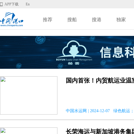
APP下载
En
推荐
搜船
搜港
独家
国内首张！内贸航运业温
中国水运网 | 2024-12-07 绿色
长荣海运与新加坡港务集