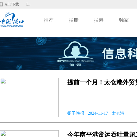
APP下载
En
推荐
搜船
搜港
独家
提前一个月！太仓港外贸
扬子晚报 | 2024-11-17 太仓港
今年南平港货运吞吐量超