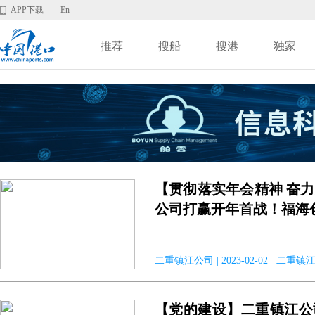
APP下载
En
推荐
搜船
搜港
独家
【贯彻落实年会精神 奋
公司打赢开年首战！福海
二重镇江公司 | 2023-02-02 二重镇
【党的建设】二重镇江公