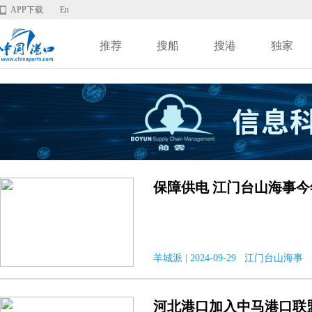
APP下载
En
推荐
搜船
搜港
独家
保障供电 江门台山海事今年
羊城派 | 2024-09-29 江门台山海事
河北港口加入中马港口联