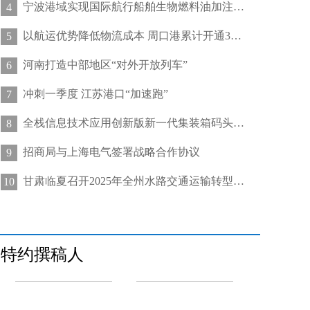
宁波港域实现国际航行船舶生物燃料油加注“零突破”
4
以航运优势降低物流成本 周口港累计开通32条集装箱航线
5
河南打造中部地区“对外开放列车”
6
冲刺一季度 江苏港口“加速跑”
7
全栈信息技术应用创新版新一代集装箱码头管控系统在天津港上线运行
8
招商局与上海电气签署战略合作协议
9
甘肃临夏召开2025年全州水路交通运输转型发展推进会
10
特约撰稿人