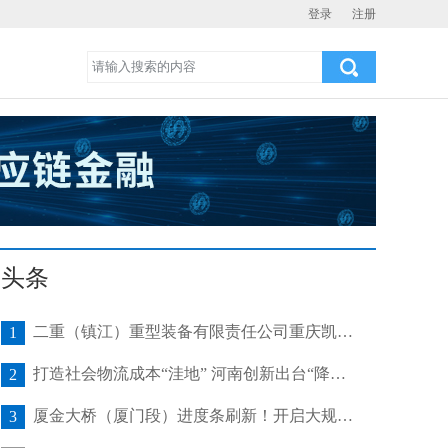
登录
注册
头条
二重（镇江）重型装备有限责任公司重庆凯瑞项目发运助力海上风电产业发展
1
打造社会物流成本“洼地” 河南创新出台“降本16条”
2
厦金大桥（厦门段）进度条刷新！开启大规模桥梁装配化施工新阶段
3