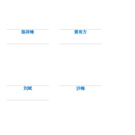
陈祥锋
黄有方
刘斌
沙梅