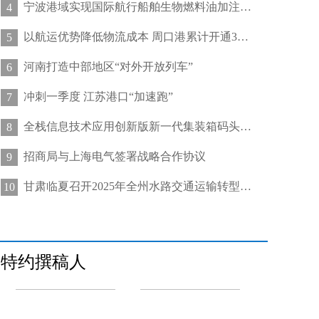
宁波港域实现国际航行船舶生物燃料油加注“零突破”
4
以航运优势降低物流成本 周口港累计开通32条集装箱航线
5
河南打造中部地区“对外开放列车”
6
冲刺一季度 江苏港口“加速跑”
7
全栈信息技术应用创新版新一代集装箱码头管控系统在天津港上线运行
8
招商局与上海电气签署战略合作协议
9
甘肃临夏召开2025年全州水路交通运输转型发展推进会
10
特约撰稿人