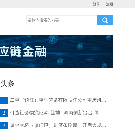
登录
注册
头条
二重（镇江）重型装备有限责任公司重庆凯瑞项目发运助力海上风电产业发展
1
打造社会物流成本“洼地” 河南创新出台“降本16条”
2
厦金大桥（厦门段）进度条刷新！开启大规模桥梁装配化施工新阶段
3