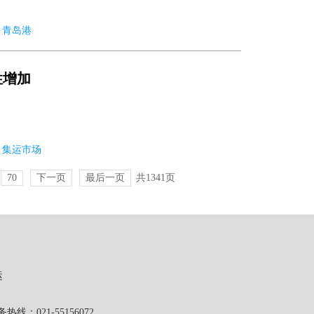
6 青岛港
性增加
06 集运市场
70
下一页
最后一页
共1341页
运
1-55156072