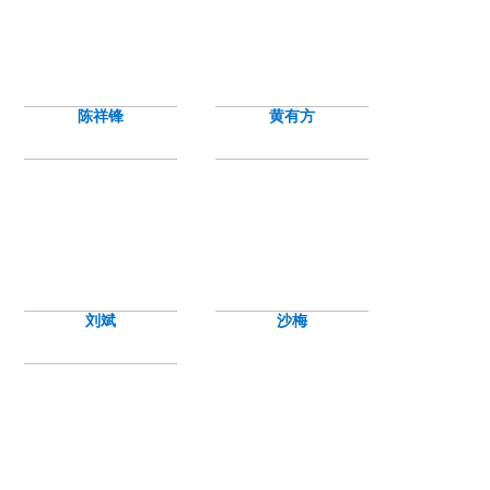
陈祥锋
黄有方
刘斌
沙梅