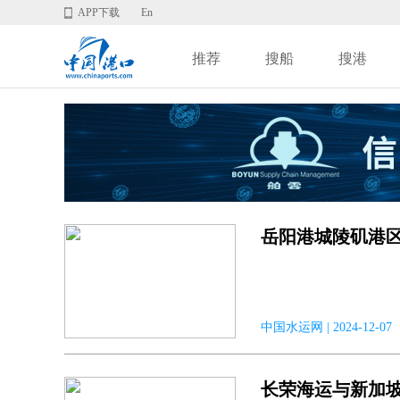
APP下载
En
推荐
搜船
搜港
岳阳港城陵矶港
中国水运网 | 2024-12-0
长荣海运与新加