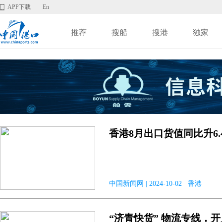
APP下载
En
推荐
搜船
搜港
独家
香港8月出口货值同比升6.
中国新闻网 | 2024-10-02 香港
“济青快货” 物流专线，