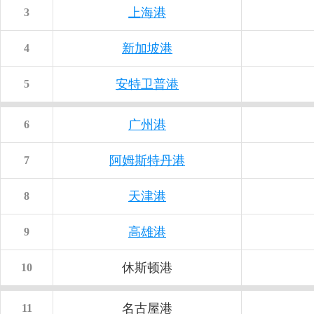
上海港
3
新加坡港
4
安特卫普港
5
广州港
6
阿姆斯特丹港
7
天津港
8
高雄港
9
休斯顿港
10
名古屋港
11