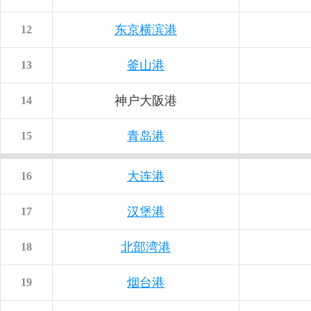
东京横滨港
12
釜山港
13
神户大阪港
14
青岛港
15
大连港
16
汉堡港
17
北部湾港
18
烟台港
19