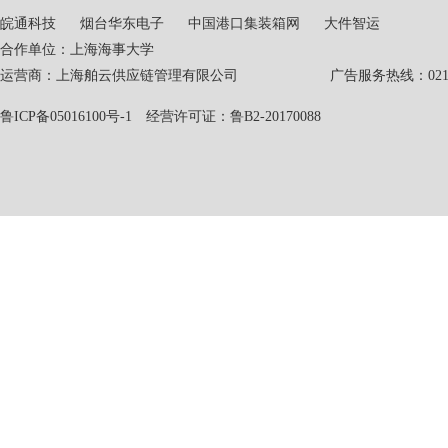
皖通科技
烟台华东电子
中国港口集装箱网
大件智运
合作单位：上海海事大学
运营商：上海舶云供应链管理有限公司 广告服务热线：021-551
鲁ICP备05016100号-1
经营许可证：鲁B2-20170088