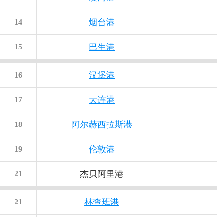
烟台港
14
巴生港
15
汉堡港
16
大连港
17
阿尔赫西拉斯港
18
伦敦港
19
杰贝阿里港
21
林查班港
21