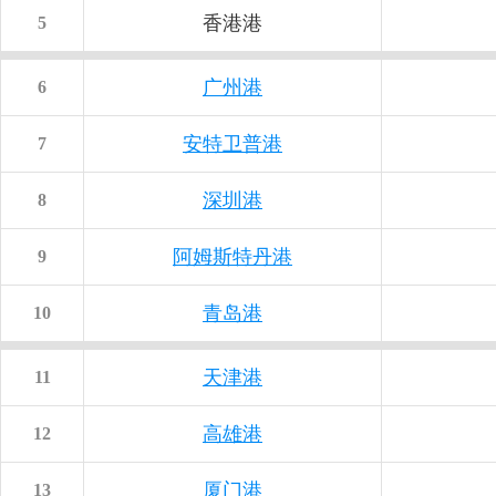
香港港
5
广州港
6
安特卫普港
7
深圳港
8
阿姆斯特丹港
9
青岛港
10
天津港
11
高雄港
12
厦门港
13