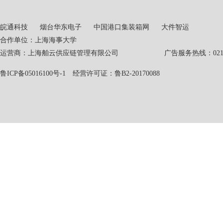
皖通科技
烟台华东电子
中国港口集装箱网
大件智运
合作单位：上海海事大学
运营商：上海舶云供应链管理有限公司 广告服务热线：021-551
鲁ICP备05016100号-1
经营许可证：鲁B2-20170088