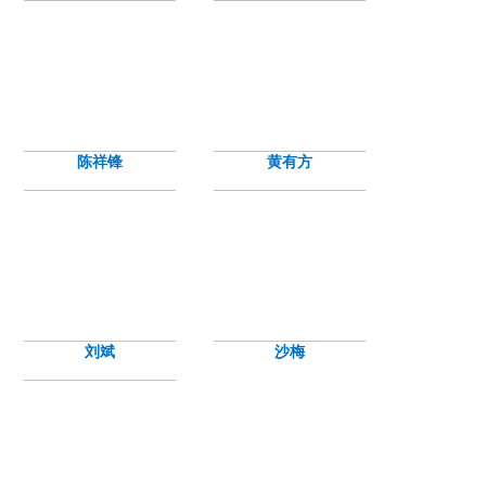
陈祥锋
黄有方
刘斌
沙梅