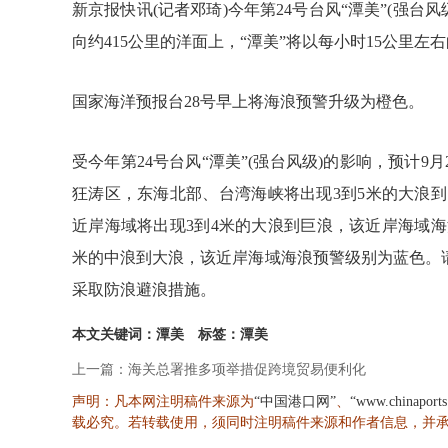
新京报快讯(记者邓琦)今年第24号台风“潭美”(强台
向约415公里的洋面上，“潭美”将以每小时15公里
国家海洋预报台28号早上将海浪预警升级为橙色。
受今年第24号台风“潭美”(强台风级)的影响，预计9
狂涛区，东海北部、台湾海峡将出现3到5米的大浪
近岸海域将出现3到4米的大浪到巨浪，该近岸海域海
米的中浪到大浪，该近岸海域海浪预警级别为蓝色。
采取防浪避浪措施。
本文关键词：潭美
标签：潭美
上一篇：海关总署推多项举措促跨境贸易便利化
声明：凡本网注明稿件来源为
、
“中国港口网”
“www.chinaport
载必究。若转载使用，须同时注明稿件来源和作者信息，并