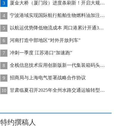
厦金大桥（厦门段）进度条刷新！开启大规模桥梁装配化施工新阶段
3
宁波港域实现国际航行船舶生物燃料油加注“零突破”
4
以航运优势降低物流成本 周口港累计开通32条集装箱航线
5
河南打造中部地区“对外开放列车”
6
冲刺一季度 江苏港口“加速跑”
7
全栈信息技术应用创新版新一代集装箱码头管控系统在天津港上线运行
8
招商局与上海电气签署战略合作协议
9
甘肃临夏召开2025年全州水路交通运输转型发展推进会
10
特约撰稿人