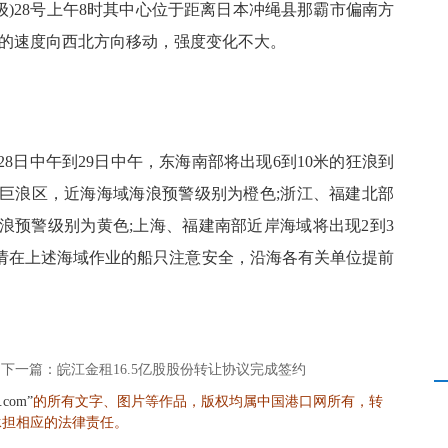
风级)28号上午8时其中心位于距离日本冲绳县那霸市偏南方
左右的速度向西北方向移动，强度变化不大。
月28日中午到29日中午，东海南部将出现6到10米的狂浪到
到巨浪区，近海海域海浪预警级别为橙色;浙江、福建北部
浪预警级别为黄色;上海、福建南部近岸海域将出现2到3
请在上述海域作业的船只注意安全，沿海各有关单位提前
下一篇：皖江金租16.5亿股股份转让协议完成签约
的所有文字、图片等作品，版权均属中国港口网所有，转
s.com”
承担相应的法律责任。