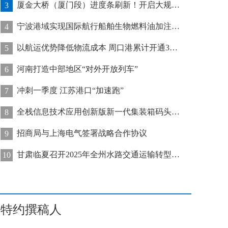
厦金大桥（厦门段）进度条刷新！开启大规模桥梁装配化施工新阶段
3
宁波港域实现国际航行船舶生物燃料油加注“零突破”
4
以航运优势降低物流成本 周口港累计开通32条集装箱航线
5
河南打造中部地区“对外开放列车”
6
冲刺一季度 江苏港口“加速跑”
7
全栈信息技术应用创新版新一代集装箱码头管控系统在天津港上线运行
8
招商局与上海电气签署战略合作协议
9
甘肃临夏召开2025年全州水路交通运输转型发展推进会
10
特约撰稿人