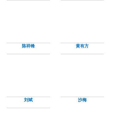
陈祥锋
黄有方
刘斌
沙梅