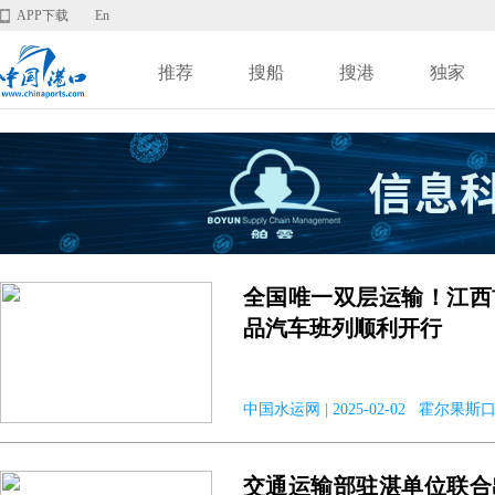
APP下载
En
推荐
搜船
搜港
独家
全国唯一双层运输！江西
品汽车班列顺利开行
中国水运网 | 2025-02-02 霍尔果斯
交通运输部驻湛单位联合