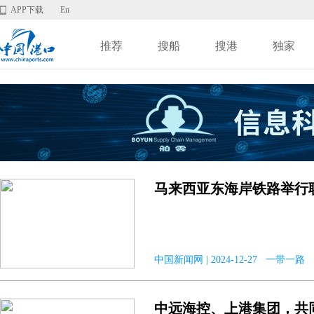
APP下载
En
推荐
搜船
搜港
独家
马来西亚东海岸铁路举行
中国新闻网 | 2024-12-27 一带一路
中远海控、上港集团，共