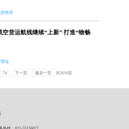
 低空经济
航空货运航线继续“上新” 打造“物畅
航空货运
74
下一页
最后一页
共2016页
运
1-55156072