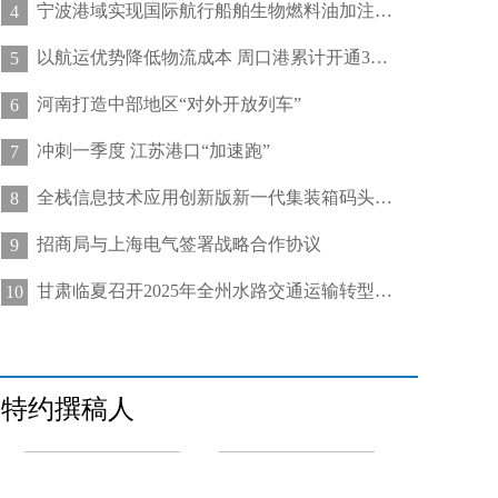
宁波港域实现国际航行船舶生物燃料油加注“零突破”
4
以航运优势降低物流成本 周口港累计开通32条集装箱航线
5
河南打造中部地区“对外开放列车”
6
冲刺一季度 江苏港口“加速跑”
7
全栈信息技术应用创新版新一代集装箱码头管控系统在天津港上线运行
8
招商局与上海电气签署战略合作协议
9
甘肃临夏召开2025年全州水路交通运输转型发展推进会
10
特约撰稿人