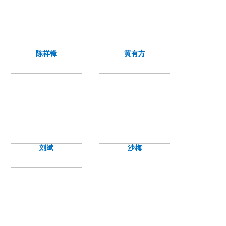
陈祥锋
黄有方
刘斌
沙梅