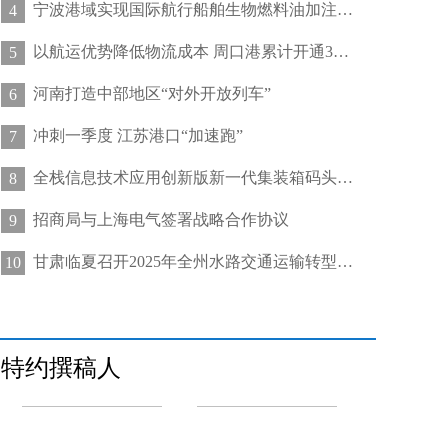
宁波港域实现国际航行船舶生物燃料油加注“零突破”
4
以航运优势降低物流成本 周口港累计开通32条集装箱航线
5
河南打造中部地区“对外开放列车”
6
冲刺一季度 江苏港口“加速跑”
7
全栈信息技术应用创新版新一代集装箱码头管控系统在天津港上线运行
8
招商局与上海电气签署战略合作协议
9
甘肃临夏召开2025年全州水路交通运输转型发展推进会
10
特约撰稿人