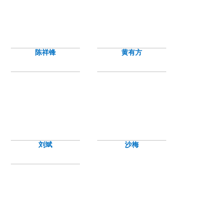
陈祥锋
黄有方
刘斌
沙梅