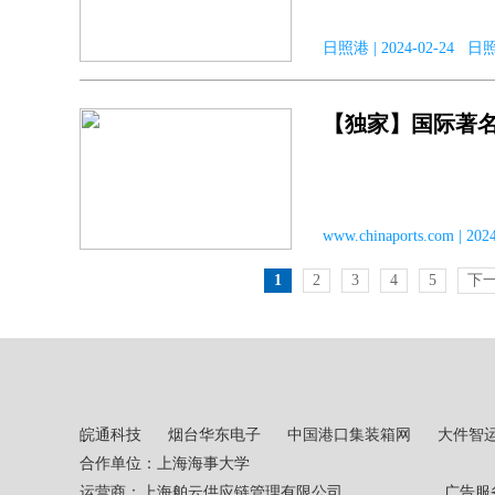
日照港 | 2024-02-24 日
【独家】国际著
www.chinaports.com | 
1
2
3
4
5
下
皖通科技
烟台华东电子
中国港口集装箱网
大件智
合作单位：上海海事大学
运营商：上海舶云供应链管理有限公司 广告服务热线：02