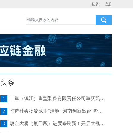
登录
注册
头条
二重（镇江）重型装备有限责任公司重庆凯瑞项目发运助力海上风电产业发展
1
打造社会物流成本“洼地” 河南创新出台“降本16条”
2
厦金大桥（厦门段）进度条刷新！开启大规模桥梁装配化施工新阶段
3