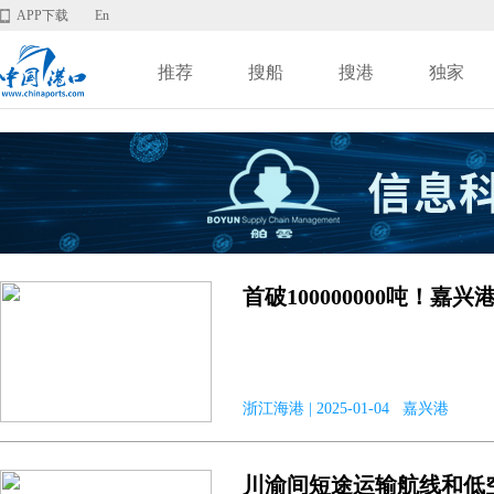
APP下载
En
推荐
搜船
搜港
独家
首破100000000吨！
浙江海港 | 2025-01-04 嘉兴港
川渝间短途运输航线和低