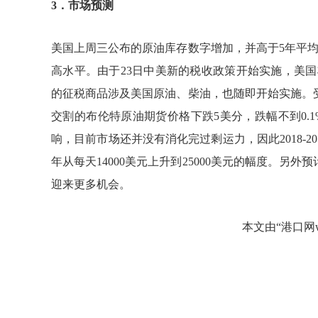
3
．市场预测
美国上周三公布的原油库存数字增加，并高于
5
年平
高水平。由于
23
日中美新的税收政策开始实施，美国
的征税商品涉及美国原油、柴油，也随即开始实施。
交割的布伦特原油期货价格下跌
5
美分，跌幅不到
0.
响，目前市场还并没有消化完过剩运力，因此
2018-20
年从每天
14000
美元上升到
25000
美元的幅度。另外预
迎来更多机会。
本文由
“港口网ww