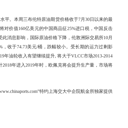
均水平。本周三布伦特原油期货价格收于
7
月
30
日以来的最
将对价值
160
亿美元的中国商品征
25%
进口税，中国反击
受此消息影响，国际原油价格下降，伦敦洲际交易所
10
月
1%
，收于
74.73
美元
/
桶，跌幅较小。受长期的运力过剩影
19
年油轮收入有望继续提升
,
将大于
VLCC
市场
2013-2014
计
2018
年进入
2019
年时，欧佩克将会提升生产量，市场将
w.chinaports.com”特约
上海
交
大中企院航金所
独家提供