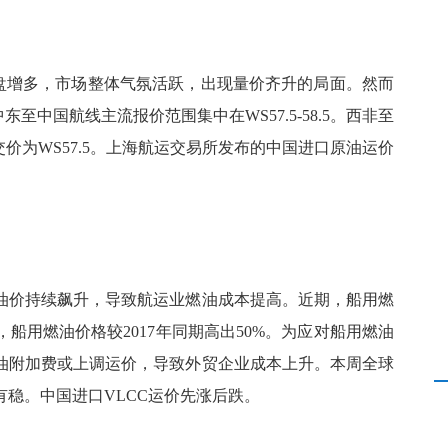
盘增多，市场整体气氛活跃，出现量价齐升的局面。然而
中东至中国航线主流报价范围集中在
WS57.5-58.5
。西非至
交价为
WS57.5
。上海航运交易所发布的中国进口原油运价
油价持续飙升，导致航运业燃油成本提高。近期，船用燃
，船用燃油价格较
2017
年同期高出
50%
。为应对船用燃油
油附加费或上调运价，导致外贸企业成本上升。本周全球
有稳。中国进口
VLCC
运价先涨后跌。