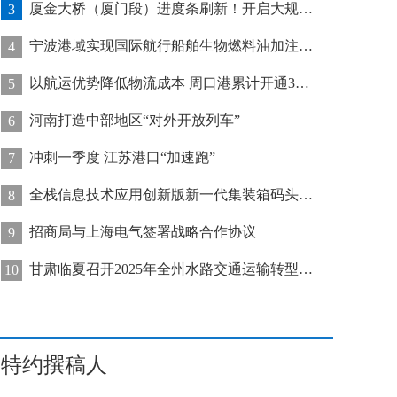
厦金大桥（厦门段）进度条刷新！开启大规模桥梁装配化施工新阶段
3
宁波港域实现国际航行船舶生物燃料油加注“零突破”
4
以航运优势降低物流成本 周口港累计开通32条集装箱航线
5
河南打造中部地区“对外开放列车”
6
冲刺一季度 江苏港口“加速跑”
7
全栈信息技术应用创新版新一代集装箱码头管控系统在天津港上线运行
8
招商局与上海电气签署战略合作协议
9
甘肃临夏召开2025年全州水路交通运输转型发展推进会
10
特约撰稿人