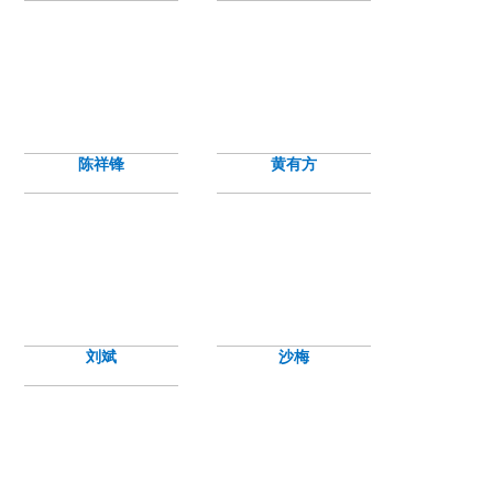
陈祥锋
黄有方
刘斌
沙梅