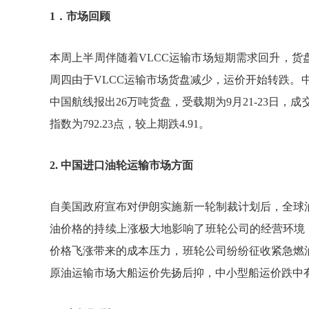
1．市场回顾
本周上半周伴随着
VLCC
运输市场短期需求回升，货
周四由于
VLCC
运输市场货盘减少，运价开始转跌。
中国航线报出
26
万吨货盘，受载期为
9
月
21-23
日，成
指数为
792.23
点，较上期跌
4.91
。
2.
中国进口油轮运输市场方面
自美国政府宣布对伊朗实施新一轮制裁计划后，全球
油价格的持续上涨极大地影响了班轮公司的经营环境
价格飞涨带来的成本压力，班轮公司纷纷征收紧急燃
原油运输市场大船运价先扬后抑，中小型船运价跌中