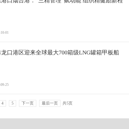
港口烟台港：“三精管理”赋动能 组织精健励新程
-10-01
龙口港区迎来全球最大700箱级LNG罐箱甲板船
-09-25
4
5
下一页
最后一页
共5页