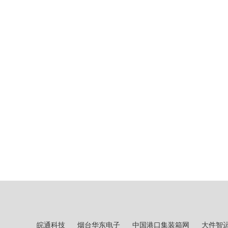
皖通科技
烟台华东电子
中国港口集装箱网
大件智