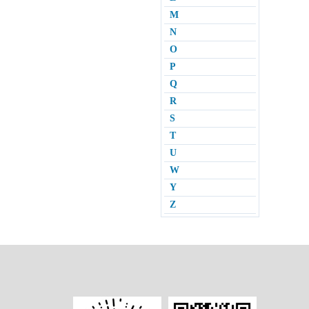
M
N
O
P
Q
R
S
T
U
W
Y
Z