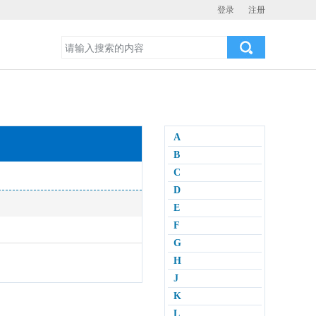
登录
注册
A
B
C
D
E
F
G
H
J
K
L