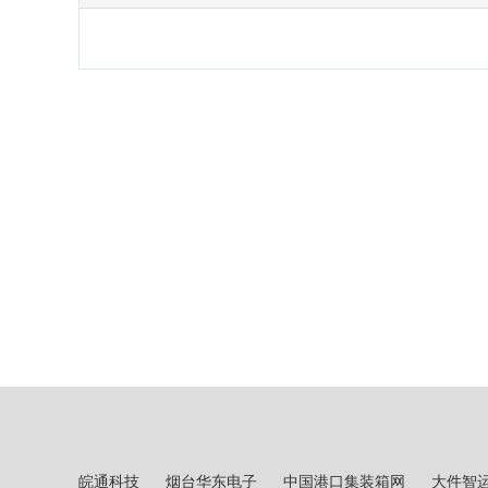
皖通科技
烟台华东电子
中国港口集装箱网
大件智