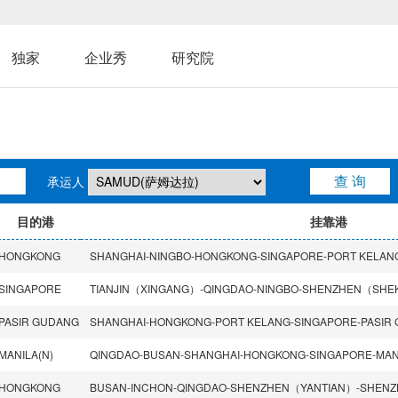
独家
企业秀
研究院
承运人
目的港
挂靠港
HONGKONG
SINGAPORE
PASIR GUDANG
SHANGHAI-HONGKONG-PORT KELANG-SINGAPORE-PASIR
MANILA(N)
QINGDAO-BUSAN-SHANGHAI-HONGKONG-SINGAPORE-MANIL
HONGKONG