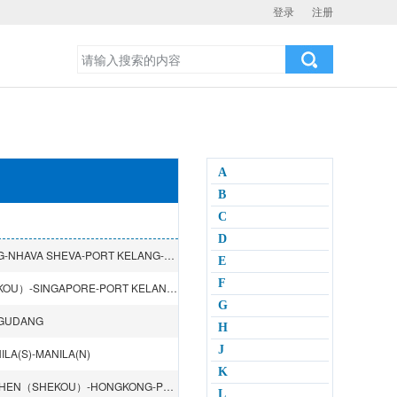
登录
注册
A
B
C
D
SHANGHAI-NINGBO-HONGKONG-SINGAPORE-PORT KELANG-NHAVA SHEVA-PORT KELANG-SINGAPORE-HONGKONG
E
F
TIANJIN（XINGANG）-QINGDAO-NINGBO-SHENZHEN（SHEKOU）-SINGAPORE-PORT KELANG(NORTH)-NHAVA SHEVA-Pipavav-SINGAPORE
G
 GUDANG
H
J
A(S)-MANILA(N)
K
BUSAN-INCHON-QINGDAO-SHENZHEN（YANTIAN）-SHENZHEN（SHEKOU）-HONGKONG-PORT KELANG(WEST)-SINGAPORE-HONGKONG
L