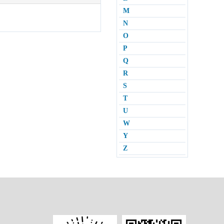
M
N
O
P
Q
R
S
T
U
W
Y
Z