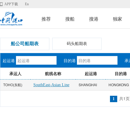
APP下载
En
推荐
搜船
搜港
独家
船公司船期表
码头船期表
起运港
目的港
承
承运人
航线名称
起运港
目的港
TOHO(东航)
SHANGHAI
HONGKONG
SouthEast-Asian Line
共1页
1