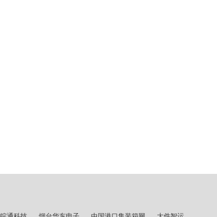
皖通科技
烟台华东电子
中国港口集装箱网
大件智运