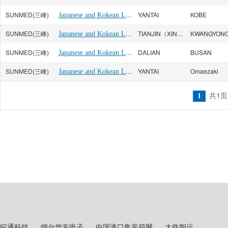
SUNMED(三峰)
Japanese and Kokean Line
YANTAI
KOBE
SUNMED(三峰)
Japanese and Kokean Line
TIANJIN（XINGANG）
KWANGYON
SUNMED(三峰)
Japanese and Kokean Line
DALIAN
BUSAN
SUNMED(三峰)
Japanese and Kokean Line
YANTAI
Omaezaki
共1页
1
皖通科技
烟台华东电子
中国港口集装箱网
大件智运