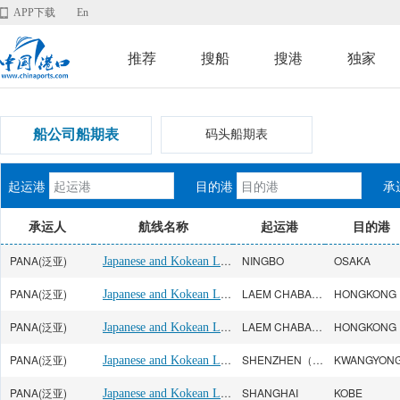
APP下载
En
推荐
搜船
搜港
独家
船公司船期表
码头船期表
起运港
目的港
承
承运人
航线名称
起运港
目的港
PANA(泛亚)
Japanese and Kokean Line
NINGBO
OSAKA
PANA(泛亚)
Japanese and Kokean Line
LAEM CHABANG
HONGKONG
PANA(泛亚)
Japanese and Kokean Line
LAEM CHABANG
HONGKONG
PANA(泛亚)
Japanese and Kokean Line
SHENZHEN（YANTIAN）
KWANGYON
PANA(泛亚)
Japanese and Kokean Line
SHANGHAI
KOBE