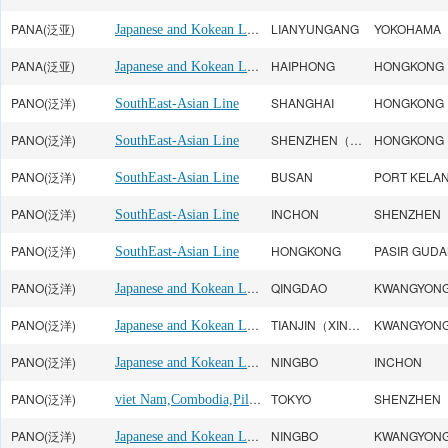
PANA(泛亚)
Japanese and Kokean Line
LIANYUNGANG
YOKOHAMA
PANA(泛亚)
Japanese and Kokean Line
HAIPHONG
HONGKONG
PANO(泛洋)
SHANGHAI
HONGKONG
SouthEast-Asian Line
PANO(泛洋)
SHENZHEN（CHIWAN）
HONGKONG
SouthEast-Asian Line
PANO(泛洋)
BUSAN
PORT KELA
SouthEast-Asian Line
PANO(泛洋)
INCHON
SouthEast-Asian Line
PANO(泛洋)
HONGKONG
PASIR GUD
SouthEast-Asian Line
PANO(泛洋)
Japanese and Kokean Line
QINGDAO
KWANGYON
PANO(泛洋)
Japanese and Kokean Line
TIANJIN（XINGANG）
KWANGYON
PANO(泛洋)
Japanese and Kokean Line
NINGBO
INCHON
PANO(泛洋)
viet Nam,Combodia,Pilippine
TOKYO
PANO(泛洋)
Japanese and Kokean Line
NINGBO
KWANGYON