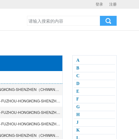
登录
注册
A
B
C
D
QINGDAO-NINGBO-SHANGHAI-SHENZHEN（YANTIAN）-HONGKONG-SHENZHEN（CHIWAN）-SINGAPORE-VALENCIA-LE HAVRE-ABIDJAN
E
F
QINGDAO-TIANJIN（XINGANG）-BUSAN-SHANGHAI-NINGBO-FUZHOU-HONGKONG-SHENZHEN（CHIWAN）-SINGAPORE-VALENCIA-LE HAVRE-HAMBURG-BREMERHAVEN
G
QINGDAO-TIANJIN（XINGANG）-BUSAN-SHANGHAI-NINGBO-FUZHOU-HONGKONG-SHENZHEN（CHIWAN）-SINGAPORE-LAEM CHABANG-COLOMBO
H
J
QINGDAO-TIANJIN（XINGANG）-BUSAN-SHANGHAI-NINGBO-FUZHOU-HONGKONG-SHENZHEN（CHIWAN）-SINGAPORE-SEMARANG-SURABAYA
K
QINGDAO-NINGBO-SHANGHAI-SHENZHEN（YANTIAN）-HONGKONG-SHENZHEN（CHIWAN）-SINGAPORE-VALENCIA-LE HAVRE-HAMBURG
L