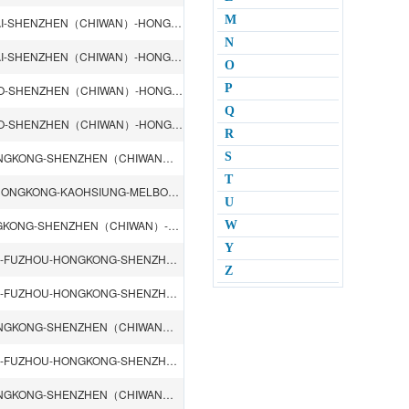
M
QINGDAO-TIANJIN（XINGANG）-XIAMEN-NINGBO-SHANGHAI-SHENZHEN（CHIWAN）-HONGKONG-GIOIA TAURO-VENICE-ANCONA
N
QINGDAO-TIANJIN（XINGANG）-XIAMEN-NINGBO-SHANGHAI-SHENZHEN（CHIWAN）-HONGKONG-GIOIA TAURO-BENGHAZI-ALKHOMS
O
P
TIANJIN（XINGANG）-XIAMEN-QINGDAO-SHANGHAI-NINGBO-SHENZHEN（CHIWAN）-HONGKONG-PORT LOUIS-PTE DES GALETS-MOMBASA-DAR ES SALAAM-TAMATAVE
Q
TIANJIN（XINGANG）-XIAMEN-QINGDAO-SHANGHAI-NINGBO-SHENZHEN（CHIWAN）-HONGKONG-PORT LOUIS-DURBAN-LUANDA-LOBITO
R
QINGDAO-NINGBO-SHANGHAI-SHENZHEN（YANTIAN）-HONGKONG-SHENZHEN（CHIWAN）-SINGAPORE-VALENCIA-LISBON-LEIXOES
S
T
XIAMEN-SHENZHEN（YANTIAN）-SHENZHEN（CHIWAN）-HONGKONG-KAOHSIUNG-MELBOURNE-ADELAIDE
U
SHANGHAI-NINGBO-XIAMEN-SHENZHEN（YANTIAN）-HONGKONG-SHENZHEN（CHIWAN）-SINGAPORE-LE HAVRE-HAMBURG-BREMERHAVEN
W
Y
QINGDAO-TIANJIN（XINGANG）-BUSAN-SHANGHAI-NINGBO-FUZHOU-HONGKONG-SHENZHEN（CHIWAN）-SINGAPORE-PASIR GUDANG-HOCHIMINH
Z
QINGDAO-TIANJIN（XINGANG）-BUSAN-SHANGHAI-NINGBO-FUZHOU-HONGKONG-SHENZHEN（CHIWAN）-SINGAPORE-PORT LOUIS-DURBAN
QINGDAO-NINGBO-SHANGHAI-SHENZHEN（YANTIAN）-HONGKONG-SHENZHEN（CHIWAN）-SINGAPORE-GIOIA TAURO-NAPLES-LA SPEZIA-FOS-BARCELONA-VALENCIA
QINGDAO-TIANJIN（XINGANG）-BUSAN-SHANGHAI-NINGBO-FUZHOU-HONGKONG-SHENZHEN（CHIWAN）-SINGAPORE-JEDDAH-ISTANBUL-VARNA-NOVOROSSIYSK
QINGDAO-NINGBO-SHANGHAI-SHENZHEN（YANTIAN）-HONGKONG-SHENZHEN（CHIWAN）-SINGAPORE-FELIXSTOWE-ROTTERDAM-ANTWERP