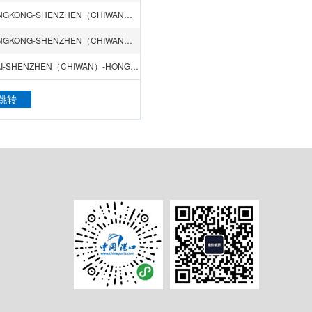
QINGDAO-NINGBO-SHANGHAI-SHENZHEN（YANTIAN）-HONGKONG-SHENZHEN（CHIWAN）-SINGAPORE-VALENCIA-LISBON-LEIXOES-CASABLANCA-TUNIS-ALGIERS
QINGDAO-NINGBO-SHANGHAI-SHENZHEN（YANTIAN）-HONGKONG-SHENZHEN（CHIWAN）-SINGAPORE-VALENCIA-LE HAVRE-HAMBURG
QINGDAO-TIANJIN（XINGANG）-XIAMEN-NINGBO-SHANGHAI-SHENZHEN（CHIWAN）-HONGKONG-GIOIA TAURO-VENICE-ANCONA