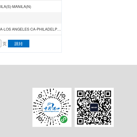
A(S)-MANILA(N)
TIANJIN（XINGANG）-DALIAN-QINGDAO-NAGOYA-YOKOHAMA-LOS ANGELES CA-PHILADELPHIA PA-YOKOHAMA-BUSAN
页