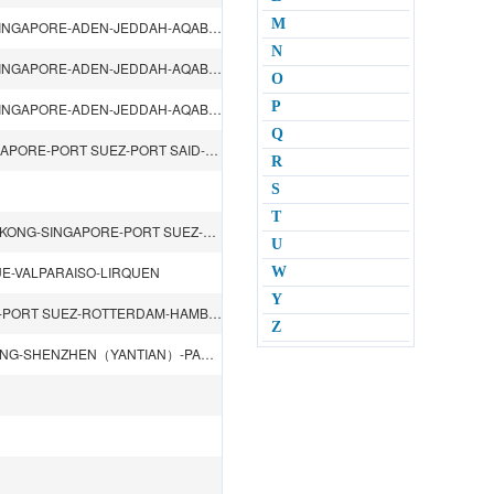
M
SHANGHAI-NINGBO-HONGKONG-SHENZHEN（SHEKOU）-SINGAPORE-ADEN-JEDDAH-AQABA-SOKHNA-ADEN-SINGAPORE-LAEM CHABANG-SHENZHEN（SHEKOU）
N
SHANGHAI-NINGBO-HONGKONG-SHENZHEN（SHEKOU）-SINGAPORE-ADEN-JEDDAH-AQABA-SOKHNA-ADEN-SINGAPORE-LAEM CHABANG-SHENZHEN（SHEKOU）
O
P
SHANGHAI-NINGBO-HONGKONG-SHENZHEN（SHEKOU）-SINGAPORE-ADEN-JEDDAH-AQABA-SOKHNA-ADEN-SINGAPORE-LAEM CHABANG-SHENZHEN（SHEKOU）
Q
SHANGHAI-NINGBO-XIAMEN-KAOHSIUNG-HONGKONG-SINGAPORE-PORT SUEZ-PORT SAID-ASHDOD-GENOA-LIVORNO-FOS-PORT SAID-PORT SUEZ-SINGAPORE-HONGKONG
R
S
T
BUSAN-SHANGHAI-NINGBO-SHENZHEN（YANTIAN）-HONGKONG-SINGAPORE-PORT SUEZ-PORT SAID-MALTA-LA SPEZIA-GENOA-BARCELONA-VALENCIA-PORT KELANG-SINGAPORE
U
E-VALPARAISO-LIRQUEN
W
Y
NINGBO-SHANGHAI-HONGKONG-GUANGZHOU（NANSHA）-PORT SUEZ-ROTTERDAM-HAMBURG-FELIXSTOWE-ANTWERP-PORT SUEZ-SINGAPORE
Z
SINGAPORE-HOCHIMINH-SHENZHEN（SHEKOU）-HONGKONG-SHENZHEN（YANTIAN）-PANAMA CITY-NORFOLK VA-NEW YORK NY-HALIFAX