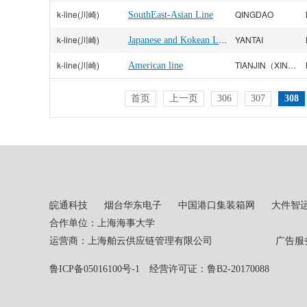
k-line(川崎)
QINGDAO
SouthEast-Asian Line
k-line(川崎)
Japanese and Kokean Line
YANTAI
k-line(川崎)
TIANJIN（XINGANG）
American line
首页
上一页
306
307
308
皖通科技
烟台华东电子
中国港口集装箱网
大件智
合作单位：上海海事大学
运营商：上海舶云供应链管理有限公司 广告服务热线：02
鲁ICP备05016100号-1
经营许可证：鲁B2-20170088