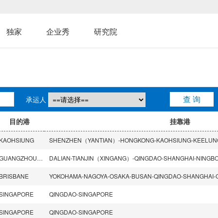
独家
企业秀
研究院
承运人
目的港
挂靠港
KAOHSIUNG
GUANGZHOU（NANSHA）
BRISBANE
SINGAPORE
QINGDAO-SINGAPORE
SINGAPORE
QINGDAO-SINGAPORE