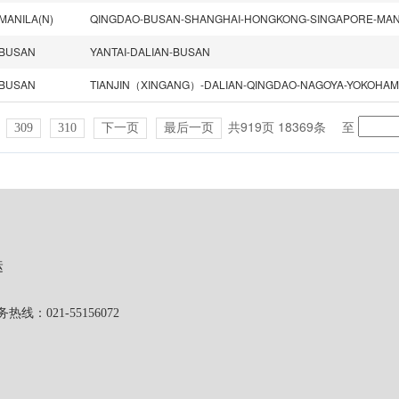
MANILA(N)
QINGDAO-BUSAN-SHANGHAI-HONGKONG-SINGAPORE-MANIL
BUSAN
YANTAI-DALIAN-BUSAN
BUSAN
共919页 18369条
至
309
310
下一页
最后一页
运
1-55156072