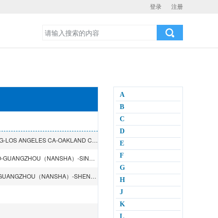
登录
注册
A
B
C
D
SHENZHEN（YANTIAN）-HONGKONG-KAOHSIUNG-KEELUNG-LOS ANGELES CA-OAKLAND CA-KEELUNG-KAOHSIUNG
E
F
DALIAN-TIANJIN（XINGANG）-QINGDAO-SHANGHAI-NINGBO-GUANGZHOU（NANSHA）-SINGAPORE-PORT SUEZ-ROTTERDAM-FELIXSTOWE-HAMBURG-ANTWERP-PORT SUEZ-SINGAPORE-GUANGZHOU（NANSHA）
G
YOKOHAMA-NAGOYA-OSAKA-BUSAN-QINGDAO-SHANGHAI-GUANGZHOU（NANSHA）-SHENZHEN（SHEKOU）-NINGBO-HONGKONG-MELBOURNE-SYDNEY-BRISBANE
H
J
K
L