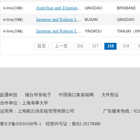
k-line(川崎)
Austrilian and Zelanian Line
QINGDAO
BRISBANE
k-line(川崎)
Japanese and Kokean Line
BUSAN
QINGDAO
k-line(川崎)
Japanese and Kokean Line
YINGKOU
首页
上一页
316
317
318
319
3
皖通科技
烟台华东电子
中国港口集装箱网
大件智运
合作单位：上海海事大学
运营商：上海舶云供应链管理有限公司 广告服务热线：021-551
鲁ICP备05016100号-1
经营许可证：鲁B2-20170088