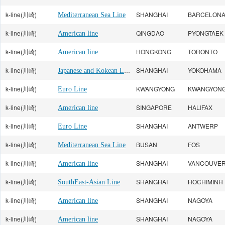
k-line(川崎)
SHANGHAI
BARCELON
Mediterranean Sea Line
k-line(川崎)
QINGDAO
PYONGTAEK
American line
k-line(川崎)
HONGKONG
TORONTO
American line
k-line(川崎)
Japanese and Kokean Line
SHANGHAI
YOKOHAMA
k-line(川崎)
KWANGYONG
KWANGYON
Euro Line
k-line(川崎)
SINGAPORE
HALIFAX
American line
k-line(川崎)
SHANGHAI
ANTWERP
Euro Line
k-line(川崎)
BUSAN
FOS
Mediterranean Sea Line
k-line(川崎)
SHANGHAI
VANCOUVE
American line
k-line(川崎)
SHANGHAI
HOCHIMINH
SouthEast-Asian Line
k-line(川崎)
SHANGHAI
NAGOYA
American line
k-line(川崎)
SHANGHAI
NAGOYA
American line