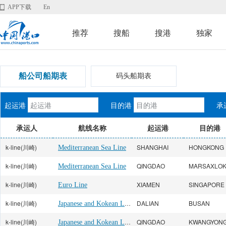
APP下载
En
推荐
搜船
搜港
独家
船公司船期表
码头船期表
起运港
目的港
承
承运人
航线名称
起运港
目的港
k-line(川崎)
SHANGHAI
HONGKONG
Mediterranean Sea Line
k-line(川崎)
QINGDAO
MARSAXLO
Mediterranean Sea Line
k-line(川崎)
XIAMEN
SINGAPORE
Euro Line
k-line(川崎)
Japanese and Kokean Line
DALIAN
BUSAN
k-line(川崎)
Japanese and Kokean Line
QINGDAO
KWANGYON