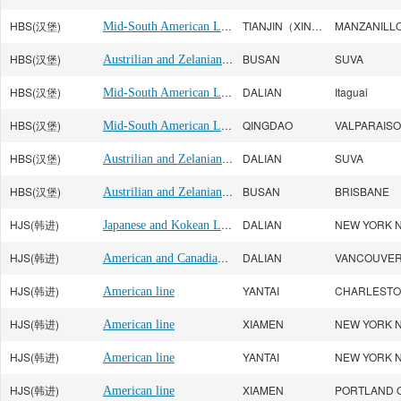
HBS(汉堡)
Mid-South American Line
TIANJIN（XINGANG）
MANZANILL
HBS(汉堡)
Austrilian and Zelanian Line
BUSAN
SUVA
HBS(汉堡)
Mid-South American Line
DALIAN
Itaguai
HBS(汉堡)
Mid-South American Line
QINGDAO
VALPARAISO
HBS(汉堡)
Austrilian and Zelanian Line
DALIAN
SUVA
HBS(汉堡)
Austrilian and Zelanian Line
BUSAN
BRISBANE
HJS(韩进)
Japanese and Kokean Line
DALIAN
NEW YORK 
HJS(韩进)
American and Canadian line
DALIAN
VANCOUVE
HJS(韩进)
YANTAI
American line
HJS(韩进)
XIAMEN
NEW YORK 
American line
HJS(韩进)
YANTAI
NEW YORK 
American line
HJS(韩进)
XIAMEN
PORTLAND 
American line