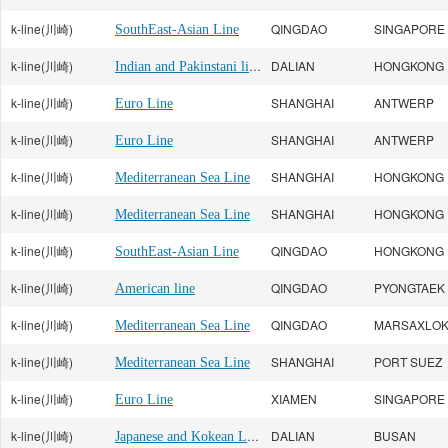
k-line(川崎)
QINGDAO
SINGAPORE
SouthEast-Asian Line
k-line(川崎)
Indian and Pakinstani line
DALIAN
HONGKONG
k-line(川崎)
SHANGHAI
ANTWERP
Euro Line
k-line(川崎)
SHANGHAI
ANTWERP
Euro Line
k-line(川崎)
SHANGHAI
HONGKONG
Mediterranean Sea Line
k-line(川崎)
SHANGHAI
HONGKONG
Mediterranean Sea Line
k-line(川崎)
QINGDAO
HONGKONG
SouthEast-Asian Line
k-line(川崎)
QINGDAO
PYONGTAEK
American line
k-line(川崎)
QINGDAO
MARSAXLO
Mediterranean Sea Line
k-line(川崎)
SHANGHAI
PORT SUEZ
Mediterranean Sea Line
k-line(川崎)
XIAMEN
SINGAPORE
Euro Line
k-line(川崎)
Japanese and Kokean Line
DALIAN
BUSAN