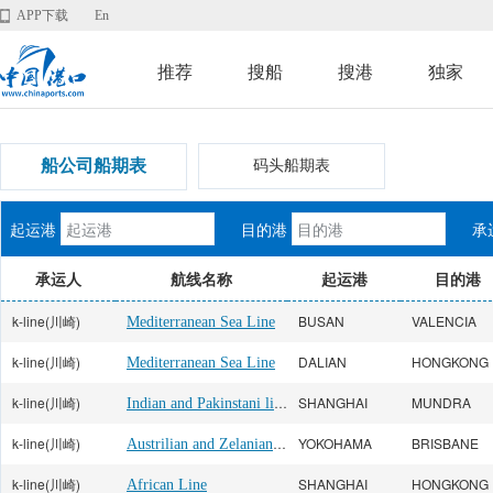
APP下载
En
推荐
搜船
搜港
独家
船公司船期表
码头船期表
起运港
目的港
承
承运人
航线名称
起运港
目的港
k-line(川崎)
BUSAN
VALENCIA
Mediterranean Sea Line
k-line(川崎)
DALIAN
HONGKONG
Mediterranean Sea Line
k-line(川崎)
Indian and Pakinstani line
SHANGHAI
MUNDRA
k-line(川崎)
Austrilian and Zelanian Line
YOKOHAMA
BRISBANE
k-line(川崎)
SHANGHAI
HONGKONG
African Line