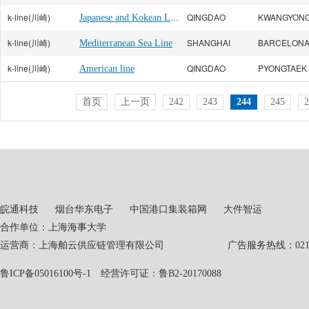
k-line(川崎)
Japanese and Kokean Line
QINGDAO
KWANGYON
k-line(川崎)
SHANGHAI
BARCELON
Mediterranean Sea Line
k-line(川崎)
QINGDAO
PYONGTAEK
American line
首页
上一页
242
243
244
245
2
皖通科技
烟台华东电子
中国港口集装箱网
大件智运
合作单位：上海海事大学
运营商：上海舶云供应链管理有限公司 广告服务热线：021-551
鲁ICP备05016100号-1
经营许可证：鲁B2-20170088