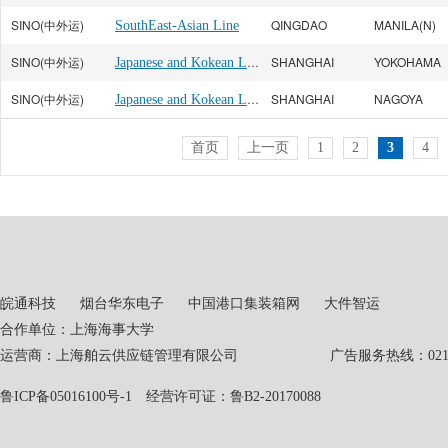
SINO(中外运)
QINGDAO
MANILA(N)
SouthEast-Asian Line
SINO(中外运)
Japanese and Kokean Line
SHANGHAI
YOKOHAMA
SINO(中外运)
Japanese and Kokean Line
SHANGHAI
NAGOYA
首页
上一页
1
2
3
4
皖通科技
烟台华东电子
中国港口集装箱网
大件智运
合作单位：上海海事大学
运营商：上海舶云供应链管理有限公司 广告服务热线：021-551
鲁ICP备05016100号-1
经营许可证：鲁B2-20170088