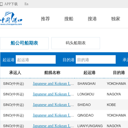
APP下载
En
推荐
搜船
搜港
独家
船公司船期表
码头船期表
起运港
目的港
承
承运人
航线名称
起运港
目的港
SINO(中外运)
Japanese and Kokean Line
SHANGHAI
YOKOHAMA
SINO(中外运)
Japanese and Kokean Line
LONGKOU
NAGOYA
SINO(中外运)
Japanese and Kokean Line
SHIDAO
KOBE
SINO(中外运)
Japanese and Kokean Line
QINGDAO
YOKOHAMA
SINO(中外运)
Japanese and Kokean Line
LIANYUNGANG
NAGOYA