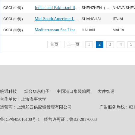
CSCL(中海)
Indian and Pakinstani line
SHENZHEN（SHEKOU）
NHAVA SHE
CSCL(中海)
Mid-South American Line
SHANGHAI
ITAJAI
CSCL(中海)
DALIAN
MALTA
Mediterranean Sea Line
首页
上一页
1
2
3
4
5
皖通科技
烟台华东电子
中国港口集装箱网
大件智运
合作单位：上海海事大学
运营商：上海舶云供应链管理有限公司 广告服务热线：021-551
鲁ICP备05016100号-1
经营许可证：鲁B2-20170088