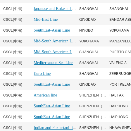
CSCL(中海)
Japanese and Kokean Line
SHANGHAI
SHANGHAI
CSCL(中海)
QINGDAO
Mid-East Line
CSCL(中海)
NINGBO
YOKOHAMA
SouthEast-Asian Line
CSCL(中海)
Mid-South American Line
YOKOHAMA
MANZANILL
CSCL(中海)
Mid-South American Line
SHANGHAI
CSCL(中海)
SHANGHAI
VALENCIA
Mediterranean Sea Line
CSCL(中海)
SHANGHAI
ZEEBRUGG
Euro Line
CSCL(中海)
QINGDAO
PORT KELA
SouthEast-Asian Line
CSCL(中海)
SHENZHEN（SHEKOU）
HALIFAX
American line
CSCL(中海)
SHENZHEN（SHEKOU）
HAIPHONG
SouthEast-Asian Line
CSCL(中海)
SHENZHEN（SHEKOU）
HAIPHONG
SouthEast-Asian Line
CSCL(中海)
Indian and Pakinstani line
SHENZHEN（SHEKOU）
NHAVA SHE