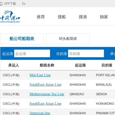
APP下载
En
推荐
搜船
搜港
独家
船公司船期表
码头船期表
起运港
目的港
承
承运人
航线名称
起运港
目的港
CSCL(中海)
SHANGHAI
PORT KELA
Mid-East Line
CSCL(中海)
SHANGHAI
MANILA(S)
SouthEast-Asian Line
CSCL(中海)
QINGDAO
GENOA
Mediterranean Sea Line
CSCL(中海)
SHANGHAI
HONGKONG
SouthEast-Asian Line
CSCL(中海)
SHANGHAI
PANAMA CIT
American line